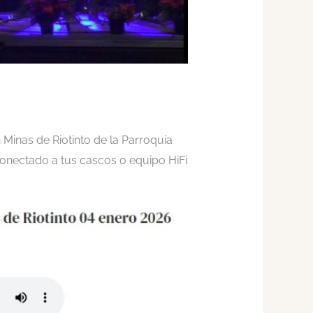
Minas de Riotinto de la Parroquia
conectado a tus cascos o equipo HiFi