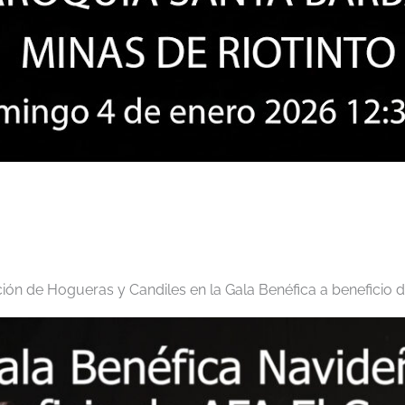
ión de Hogueras y Candiles en la Gala Benéfica a beneficio d