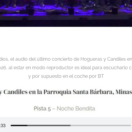
os, el audio del último concierto de Hogueras y Candiles en 
26, al estar en modo reproductor es ideal para escucharlo 
y por supuesto en el coche por BT