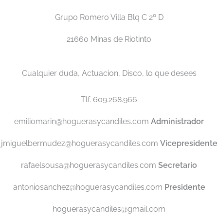
Grupo Romero Villa Blq C 2º D
21660 Minas de Riotinto
Cualquier duda, Actuacion, Disco, lo que desees
Tlf. 609.268.966
emiliomarin@hoguerasycandiles.com
Administrador
jmiguelbermudez@hoguerasycandiles.com
Vicepresidente
rafaelsousa@hoguerasycandiles.com
Secretario
antoniosanchez@hoguerasycandiles.com
Presidente
hoguerasycandiles@gmail.com